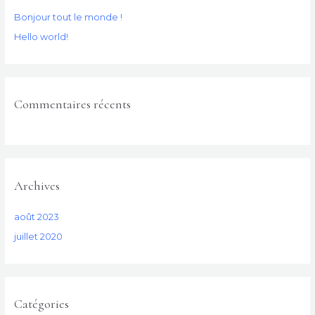
r
Bonjour tout le monde !
c
Hello world!
h
e
r
Commentaires récents
:
Archives
août 2023
juillet 2020
Catégories