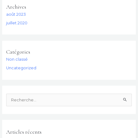
Archives
août 2023
juillet 2020
Catégories
Non classé
Uncategorized
R
e
c
h
Articles récents
e