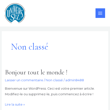
Aller
MAI
au
ME
contenu
Non classé
Bonjour tout le monde !
Bonjour
tout
Laisser un commentaire
/
Non classé
/
admin8488
le
monde !
Bienvenue sur WordPress. Ceci est votre premier article.
Modifiez-le ou supprimez-le, puis commencez à écrire !
Lire la suite »